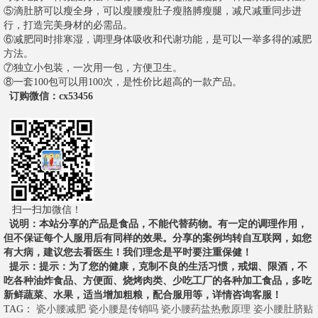
⑤滴肚脐可以瘦全身，可以瘦腰瘦肚子瘦胳膊瘦腿，减尺减重同步进
行，打造完美身材的必需品。
⑥减肥同时排寒湿，调理身体吸收和代谢功能，是可以一举多得的减肥
方法。
⑦独立小包装，一次用一包，方便卫生。
⑧一套100包可以用100次，是性价比超高的一款产品。
订购微信
：cx53456
扫一扫加微信！
说明
：本站分享的产品是食品，不能代替药物。有一定的调理作用，
但不保证每个人服用后有同样的效果。分享的案例均转自互联网，如您
有大病，建议您去看医生！我们理念是平时要注重保健！
提示
：提示：为了您的健康，克制不良的生活习惯，戒烟、限酒，不
吃各种油炸食品、方便面、烧烤肉类、少吃工厂的各种加工食品，多吃
新鲜蔬菜、水果，适当增加粗粮，配合服用等，详情咨询客服！
TAG：
瓷小腰减肥
瓷小腰是传销吗
瓷小腰药盐热敷原理
姿小腰肚脐贴