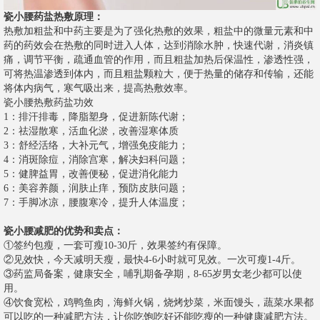
瓷小腰药盐热敷原理：
热敷加粗盐和中药主要是为了强化热敷的效果，粗盐中的微量元素和中
药的药效会在热敷的同时进入人体，达到消除水肿，快速代谢，消炎镇
痛，调节平衡，疏通血管的作用，而且粗盐加热后保温性，渗透性强，
可将热温渗透到体内，而且粗盐颗粒大，便于热量的储存和传输，还能
将体内病气，寒气吸出来，提高热敷效率。
瓷小腰热敷药盐功效
1：排汗排毒，降脂塑身，促进新陈代谢；
2：祛湿散寒，活血化淤，改善湿寒体质
3：舒经活络，大补元气，增强免疫能力；
4：消斑除痘，消除宫寒，解决妇科问题；
5：健脾益胃，改善便秘，促进消化能力
6：美容养颜，润肤止痒，预防皮肤问题；
7：手脚冰凉，腰腹寒冷，提升人体温度；
瓷小腰减肥的优势和卖点：
①签约包瘦，一套可瘦10-30斤，效果签约有保障。
②见效快，今天减明天瘦，最快4-6小时就可见效。一次可瘦1-4斤。
③药监局备案，健康安全，哺乳期备孕期，8-65岁男女老少都可以使
用。
④饮食宽松，鸡鸭鱼肉，海鲜火锅，烧烤炒菜，米面馒头，蔬菜水果都
可以吃的一种减肥方法，让你吃饱吃好还能吃瘦的一种健康减肥方法。