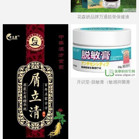
花森妍品牌万通筋骨保健液
月识堂-脱敏膏（敏感抑菌膏