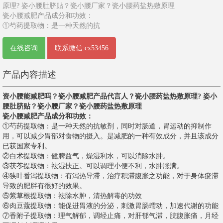
原理? 姿小腰肚脐贴？瓷小腰厂家？瓷小腰药盐热敷原理
瓷小腰减肥产品成分和功效：
①芍药提取物：是一种天然的抗
在线咨询
联系微信:cx53456
产品内容描述
资小腰能减肥吗？瓷小腰减肥产品代言人？瓷小腰药盐热敷原理? 姿小
腰肚脐贴？瓷小腰厂家？瓷小腰药盐热敷原理
瓷小腰减肥产品成分和功效：
①芍药提取物：是一种天然的抗敏剂，同时对肠道，胃运动的抑制作
用，可以减少胃部对食物的摄入。是减肥的一种有效成分，并且该成分
已获国家专利。
②白术提取物：健脾益气，燥湿利水，可以消除水肿。
③茯苓提取物：祛湿扶正。可以调理小便不利，水肿涨满。
④狭叶番泻提取物：有泻热导滞，治疗积滞腹胀之功能，对于身体瘀滞
导致的肥胖有很好的效果。
⑤紫草根提取物：祛除水肿，清热解毒的功效
⑥肉豆蔻提取物：能促进胃液的分泌，刺激胃肠蠕动，加速代谢的功能
⑦香附子提取物：理气解郁，调经止痛，对肝郁气滞，脘腹胀痛，月经