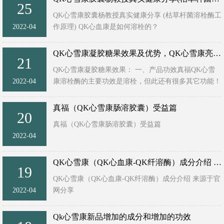
25
QK心雪康胶囊杨教授真实健康分享 (枯草杆菌溶栓酶工
2022-04
作原理) QK心血康是如何溶栓的？
很多人非要自己求证，她说，非要自己用出效果这产品
才有效果！好像产品研发是以她的基 ...
QK心雪康凝胶糖果效果及优势，QK心雪康亮点及食用方法与禁忌
21
QK心雪康凝胶糖果效果： 一、产品功效真福QK心雪
2022-04
康溶栓酶的主要功效是溶栓，但此还有很多其它功能！
第1大功效： 能清除血液垃圾，养护血管，溶解血栓。
第2大功效： 能改善头 ...
真福（QK心雪康肠溶胶囊）受益篇
20
真福（QK心雪康肠溶胶囊）受益篇
2022-04
真福QK心雪康8大优势：
01、溶栓速度快：比目前临床注射用药-尿激酶快19
QK心雪康（QK心血康-QK纤溶酶）成分介绍 官网分享
19
倍。
QK心雪康（QK心血康-QK纤溶酶）成分介绍 来源于官
02、溶栓能力强：溶栓效果比尿激酶强47倍以上。
2022-04
网分享
03、溶 ...
QK心雪康成分之一
竹叶黄酮的成分较多，主要是内酯类和黄酮类。摄入体
Qk心雪康新品增加的成分和增加的功效