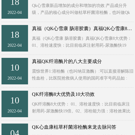
18
内后，能有效降低血压、降低血脂，对心脑血 ...
Qk心雪康新品增加的成分和增加的功效:产品成分升
2022-04
级，产品的核心成分叫做枯草杆菌溶栓酶，也叫做Qk
纤溶酶，这次产品升级，添加了一款非常好的益生菌，
比市面上所见到的益生菌 ...
真福（QK心雪康 肠溶胶囊）真福QK心雪康8大优势
18
真福（QK心雪康 肠溶胶囊）真福QK心雪康8大优势：
2022-04
01、溶栓速度快：比目前临床注射用药-尿激酶快19
倍。
02、溶栓能力强：溶栓效果比尿激酶强47倍以上。
真福QK纤溶酶片的八大主要成分
10
03、溶栓效果安全 ...
震惊世界1:溶栓酶（也叫纳豆激酶）:可以直接溶解陈旧
2022-04
性血栓，比医院抢救病人使用的国药准字号药品如 :
（尿激酶 、链激酶 、蚓激酶 、蛇毒 、麻黄素）等
等，更安全有效，可 ...
QK纤溶酶8大优势及10大功效
10
QK纤溶酶8大优势： 01、溶栓速度快：比目前临床注
2022-04
射用药-尿激酶快19倍。02、溶栓能力强：溶栓效果比
尿激酶强47倍以上。03、溶栓效果安全：唯一天然能直
接溶血栓的食物提取物 ...
QK心血康枯草杆菌溶栓酶来龙去脉问答
04