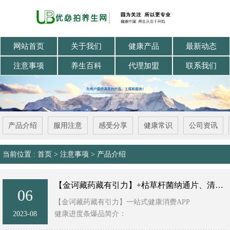
网站首页
关于我们
健康产品
最新动态
注意事项
养生百科
代理加盟
联系我们
产品介绍
服用注意
感受分享
健康常识
公司资讯
当前位置 :
首页
>
注意事项
>
产品介绍
【金诃藏药藏有引力】+枯草杆菌纳通片、清元胶囊、藏戈精氨酸、藏式液体灸
06
【金诃藏药藏有引力】一站式健康消费APP
2023-08
健康进度条爆品简介：