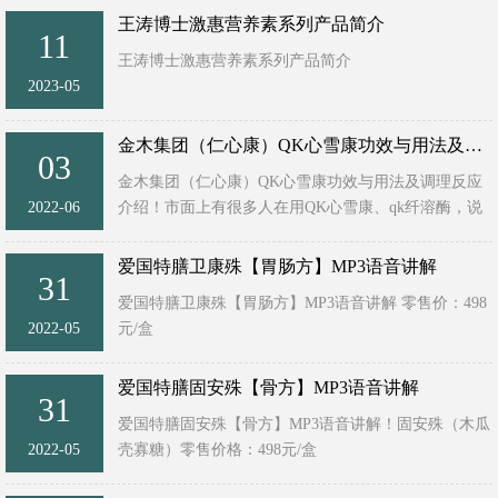
王涛博士激惠营养素系列产品简介
11
一【枯草杆菌纳通片】
王涛博士激惠营养素系列产品简介
两项发明专利、多靶向溶栓溶纤、抗血栓、 清垃圾 、
2023-05
通血管 、三高人群预防心脑 ...
1、助力睡眠：肽镁+钙镁片
多重睡眠因子根源修复失眠
金木集团（仁心康）QK心雪康功效与用法及调理反应介绍
03
金木集团（仁心康）QK心雪康功效与用法及调理反应
2、助力骨骼：骨胶原蛋白肽+钙镁片
2022-06
介绍！市面上有很多人在用QK心雪康、qk纤溶酶，说
补软骨护关节营养五合一
效果还不错，到底有没有副作用，哪些人不能用，什么
成分什么功效？
3、助力肠道： ...
爱国特膳卫康殊【胃肠方】MP3语音讲解
31
1、金 ...
爱国特膳卫康殊【胃肠方】MP3语音讲解 零售价：498
2022-05
元/盒
发明专利： 一款供胃及肠道溃疡病人群食用的药膳
适合人群： 胃酸，胃胀，胀气，灼热，胃痛等慢性胃
爱国特膳固安殊【骨方】MP3语音讲解
31
炎，萎缩性胃 ...
爱国特膳固安殊【骨方】MP3语音讲解！固安殊（木瓜
2022-05
壳寡糖）零售价格：498元/盒
发明专利：一款供骨关节人群服用的药膳