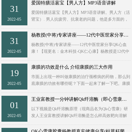
固安殊（骨病方）
爱国特膳活葚宝【男人方】MP3语音讲解
31
适合人群: 颈椎病，肩周炎，腰 ...
爱国特膳活葚宝【男人方】MP3语音讲解。男人方（活
2022-05
肾宝）. 男人抗疲劳、抗衰老的问题，他是多方面的，
这个方子就以改善男性性功能这个靶点，记住啊，这个
是改善男性的性功能 ...
杨教授(中将)专家讲座——12代中医世家分享QK心血康
31
杨教授(中将)专家讲座——12代中医世家分享QK心血
2022-05
康！【现更名：金木科技-QK仁心康】杨教授是12代中
医世家，原海军中医研究院院长，中将军衔，现任中国
大健康筹备 ...
康膜的功效是什么 介绍康膜的三大作用
19
市面上出现一种叫做康膜的治疗颈椎病的药物，那么到
2022-05
底康膜的功效有哪些呢？下面一起来了解一下吧。康膜
的功效是什么1、活血散瘀首先康膜具有可以活血散瘀
的功效，这是因为康 ...
王业富教授一分钟讲解Qk纤溶酶（即心雪康）如何靶向溶解血栓！
01
以下视频是Qk纤溶酶原理（现商品名为Qk心雪康）研
2022-05
发人王业富教授讲解Qk纤溶酶是怎么样高效靶向溶解
血栓的短视频，视频非常短，只有不到一分钟的时间，
请大家拿出一分钟的时 ...
QK心雪康胶囊杨教授真实健康分享(枯草杆菌溶栓酶工作原理)