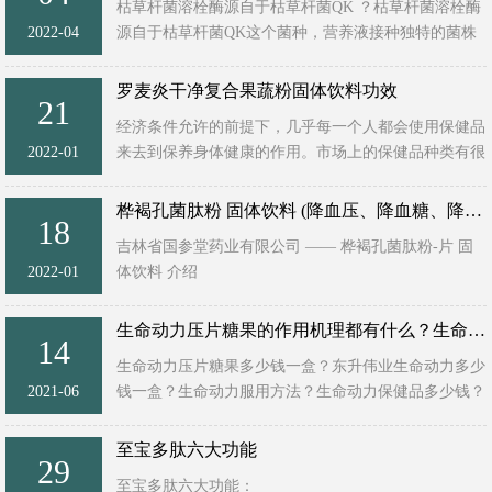
枯草杆菌溶栓酶源自于枯草杆菌QK ？枯草杆菌溶栓酶
2022-04
源自于枯草杆菌QK这个菌种，营养液接种独特的菌株
QK后，进行液态发酵，然后分泌一种可 以靶向溶解血
栓的酶。所以我们这个 ...
罗麦炎干净复合果蔬粉固体饮料功效
21
经济条件允许的前提下，几乎每一个人都会使用保健品
2022-01
来去到保养身体健康的作用。市场上的保健品种类有很
多，不同的产品种类之间最大的区别在于它们的功效有
所不同。罗麦炎干 ...
桦褐孔菌肽粉 固体饮料 (降血压、降血糖、降血脂)
18
吉林省国参堂药业有限公司 —— 桦褐孔菌肽粉-片 固
2022-01
体饮料 介绍
产品特点：
本品来原于吉林长白山桦褐孔菌（别名白桦茸），桦褐
生命动力压片糖果的作用机理都有什么？生命动力压片糖果多少钱一盒？
14
孔菌含有大量的抗癌、降血压、 ...
生命动力压片糖果多少钱一盒？东升伟业生命动力多少
2021-06
钱一盒？生命动力服用方法？生命动力保健品多少钱？
生命动力产品靠谱吗？服用生命动力好病案例？生命动
力是国家认证的产 ...
至宝多肽六大功能
29
至宝多肽六大功能：