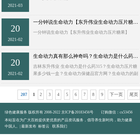
2021-03
1，查一一服用至宝多肽后，会自动检查我们的经络和
微循环。这也是为什么朋友们服用后，会有很多不同的
一分钟说生命动力【东升伟业生命动力压片糖果】
20
反应，哪部分经络和微循环不通，人体就会 ...
一分钟说生命动力【东升伟业生命动力压片糖果】
2021-02
生命动力是中科院配方，产品上市很多年！开始是胶
囊，现在是压片糖果！
生命动力真有那么神奇吗？生命动力是什么药？生命动力是真是假？
20
吉林东升伟业 生命动力是什么药315？生命动力压片糖
产品有90项食品级检测报告，全球800多万人口 ...
2021-02
果多少钱一盒？生命动力保健品官方网？生命动力的副
作用？服用生命动力好病案例？生命动力分几种？生命
动力是直销吗？生 ...
207
1
2
3
4
5
6
7
8
9
下一页
尾页
绿色健康服务
版权所有 2008-2022
京ICP备20183456号
订购微信：cx53456
本站旨在为广大百姓提供更优质的产品资讯服务，倡导养生新时尚，助力健康
中国人。
| 最新发布
标签云
联系我们