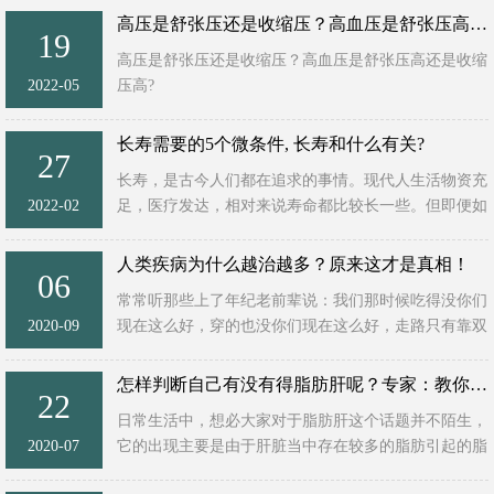
营养？&ldquo ...
高压是舒张压还是收缩压？高血压是舒张压高还是收缩压高
19
高压是舒张压还是收缩压？高血压是舒张压高还是收缩
2022-05
压高?
高压指的是收缩压，是心脏在收缩期大动脉产生的压
力。低压指的是舒张压，是心脏在舒张期大动脉的压
长寿需要的5个微条件, 长寿和什么有关?
27
力。一般情况 ...
长寿，是古今人们都在追求的事情。现代人生活物资充
2022-02
足，医疗发达，相对来说寿命都比较长一些。但即便如
此，人们对长寿的追求还是没有改变，总是希望自己能
更长寿些。那么， ...
人类疾病为什么越治越多？原来这才是真相！
06
常常听那些上了年纪老前辈说：我们那时候吃得没你们
2020-09
现在这么好，穿的也没你们现在这么好，走路只有靠双
脚不像现在还有车，看病吃药的也都是中草药，但是却
很少有什么疾病发 ...
怎样判断自己有没有得脂肪肝呢？专家：教你自检！
22
日常生活中，想必大家对于脂肪肝这个话题并不陌生，
2020-07
它的出现主要是由于肝脏当中存在较多的脂肪引起的脂
肪肝问题，它的出现会给肝脏以及身体健康带来一系列