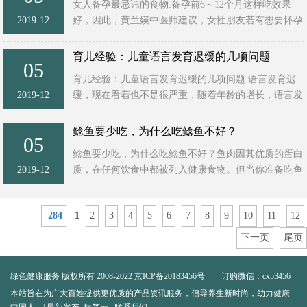
女人备孕最忌讳的食物:备孕前6～12个月这样吃效果
2019-12
好，因此，黄兰媖中医师建议，女性朋友若有想要怀孕
的期望，不妨在备孕前6～12个前，针对自我营养做好
计画。例如，日常饮食 ...
育儿经验：儿童语言发育迟缓的几项问题
05
育儿经验：儿童语言发育迟缓的几项问题.语言发育迟
2019-12
缓，现在看着也不是很严重，随着年龄的增长，语言发
育迟缓能自愈吗?这么说吧，根据美国儿童研究中心数
据显示，在语言发育 ...
鲶鱼要少吃，为什么吃鲶鱼不好？
05
鲶鱼要少吃，为什么吃鲶鱼不好？鱼肉因其优质的蛋白
2019-12
质，在任何饮食中都被列入健康食物。但当你准备吃鱼
时，请健康地吃。 如果没有摄取足够的蛋白质，身体
便会开始利用并分解 ...
284
1
2
3
4
5
6
7
8
9
10
11
12
下一页
尾页
绿色健康服务
版权所有 2008-2022
京ICP备20183456号
订购微信：cx53456
本站旨在为广大百姓提供更优质的产品资讯服务，倡导养生新时尚，助力健康
中国人。
| 最新发布
标签云
联系我们