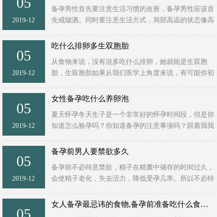
05
备孕男性首先要注意生活习惯的改善，备孕男性应该首
2019-12
先戒烟酒。同时要注意生活方式，局部高温的状态像高
温作业和长期泡温泉也会影响精子活性，男性可以吃含
锌的食物以及含有 ...
吃什么排卵多生双胞胎
05
从食物来说，没有说多吃什么排卵，她就能是生双胞
2019-12
胎，生双胞胎如果从我们医学上角度来说，有可能你初
排卵的情况下会发生双胞胎机会要多一点。但是，可能
是不太提倡的。但如 ...
女性备孕吃什么养卵泡
05
夏天怀孕冬天生子是一个非常好的怀孕时间段，但是你
2019-12
知道怎么验孕吗？你知道备孕的注意事项吗？跟着我我
们一起来了解如何验孕，如何注意备孕事项吧。 如何
验孕 1.妊娠试验。 ...
备孕前男人要禁欲多久
05
备孕前不必特意禁欲，精子在精囊中储存的时间过久，
2019-12
会使精子老化，失去活力，降低受孕几率。所以不必特
意为了排卵期而在之前完全避开性生活。相对的，如果
性生活比较频繁， ...
女人备孕最忌讳的食物,备孕前准备吃什么食物易受孕
05