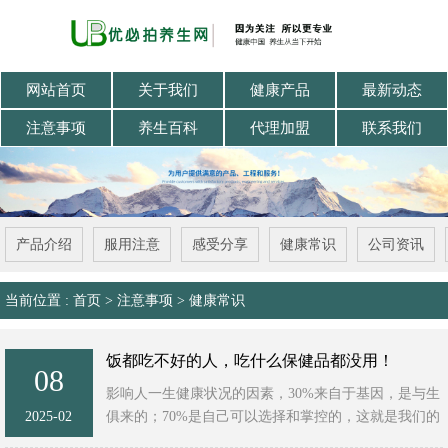
网站首页
关于我们
健康产品
最新动态
注意事项
养生百科
代理加盟
联系我们
产品介绍
服用注意
感受分享
健康常识
公司资讯
当前位置 :
首页
>
注意事项
>
健康常识
饭都吃不好的人，吃什么保健品都没用！
08
影响人一生健康状况的因素，30%来自于基因，是与生
2025-02
俱来的；70%是自己可以选择和掌控的，这就是我们的
营养和生活方式。 前面一篇文章我们讲了“怎样吃才有