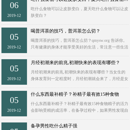
06
吃什么食物可以让皮肤变白，夏天吃什么食物可以让皮
2019-12
肤变白？
1.番茄
喝普洱茶的技巧，普洱茶怎么切？
05
番茄是夏季最好的防晒食物，同时也是美白皮肤不可多
喝普洱茶的技巧，普洱茶怎么切？qmysw.org 告诉你。
得的美白食物。番茄之所以具有防晒以及美白的功 ...
2019-12
只有健康的身体才能享受美好的生活，常注意一些生活
常识，能有效地保证身体的健康，例如喝普洱茶的技巧
跟随易养生网一起 ...
月经初潮来的前兆,初潮快来的表现有哪些？
05
月经初潮来的前兆,初潮快来的表现有哪些？当女生的
2019-12
身体发育到一定程度时，月经初潮就会来了，月经是女
生性成熟的重要标志之一。在月经初潮到来之前，女生
的身体可能会出现一 ...
什么东西最补精子？补精子最有效15种食物
05
什么东西最补精子？补精子最有效15种食物精子的活力
2019-12
会影响受精的成活率，在备孕过程中，如果男性发现自
己的精子存活率低或是弱精症，对受精都是有一定影响
的，因此，下面我 ...
备孕男性吃什么精子强