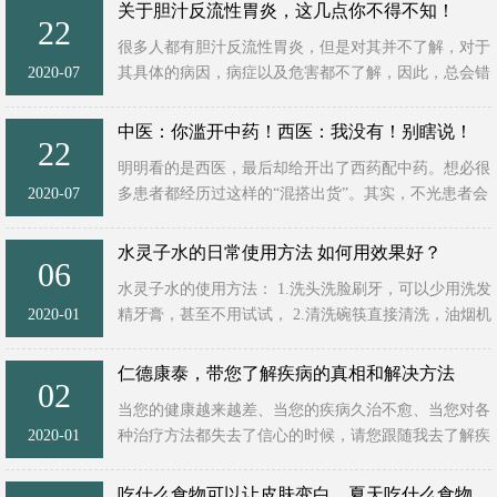
的伤害，情况严重 ...
关于胆汁反流性胃炎，这几点你不得不知！
22
很多人都有胆汁反流性胃炎，但是对其并不了解，对于
2020-07
其具体的病因，病症以及危害都不了解，因此，总会错
过最好的治疗时机。另一方面，日常的错误行为，很容
易导致其恶化复发 ...
中医：你滥开中药！西医：我没有！别瞎说！
22
明明看的是西医，最后却给开出了西药配中药。想必很
2020-07
多患者都经历过这样的“混搭出货”。其实，不光患者会
觉得不对劲，中医们也觉得不对劲。2019年的两会上，
政协 ...
水灵子水的日常使用方法 如何用效果好？
06
水灵子水的使用方法： 1.洗头洗脸刷牙，可以少用洗发
2020-01
精牙膏，甚至不用试试， 2.清洗碗筷直接清洗，油烟机
清洗需要浸泡油盒5~30分钟以上，接油盒湿油污可以直
接清洗。 3.青菜 ...
仁德康泰，带您了解疾病的真相和解决方法
02
当您的健康越来越差、当您的疾病久治不愈、当您对各
2020-01
种治疗方法都失去了信心的时候，请您跟随我去了解疾
病的真相和解决方法。[本文转发仁德康泰公司公众号]
人类至今发现的疾 ...
吃什么食物可以让皮肤变白，夏天吃什么食物可以让皮肤变白？